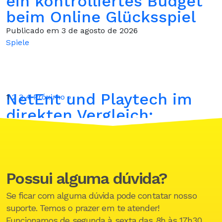
ein kontrolliertes Budget
beim Online Glücksspiel
Publicado em 3 de agosto de 2026
Spiele
NetEnt und Playtech im
1
2
3
4
Próximo »
direkten Vergleich:
Spielerlebnis und
Funktionen
Publicado em 3 de agosto de 2026
Spiele
Possui alguma dúvida?
Se ficar com alguma dúvida pode contatar nosso
suporte. Temos o prazer em te atender!
Funcionamos de segunda à sexta das 8h às 17h30,