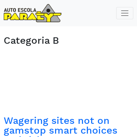
Categoria B
Wagering sites not on
gamstop smart choices