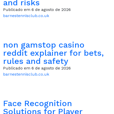
and risks
Publicado em 6 de agosto de 2026
barnestennisclub.co.uk
non gamstop casino
reddit explainer for bets,
rules and safety
Publicado em 6 de agosto de 2026
barnestennisclub.co.uk
Face Recognition
Solutions for Player