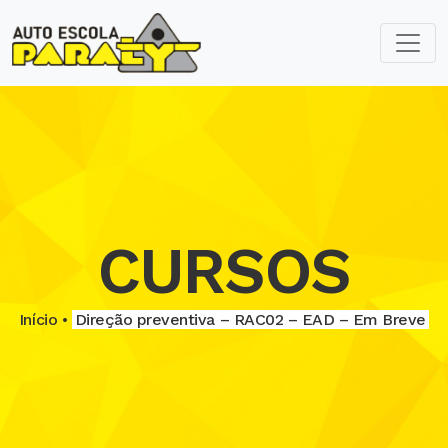
CURSOS
Início •
Direção preventiva – RAC02 – EAD – Em Breve