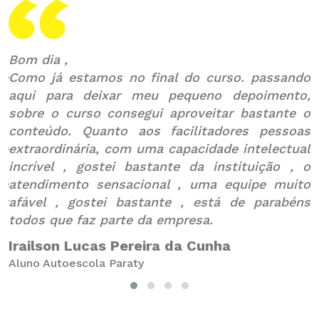
ra
Bom dia ,
O
ue
Como já estamos no final do curso. passando
i
is
aqui para deixar meu pequeno depoimento,
N
sobre o curso consegui aproveitar bastante o
v
os
conteúdo. Quanto aos facilitadores pessoas
c
te
extraordinária, com uma capacidade intelectual
da
incrível , gostei bastante da instituição , o
p
 é
atendimento sensacional , uma equipe muito
B
ty
afável , gostei bastante , está de parabéns
A
todos que faz parte da empresa.
Irailson Lucas Pereira da Cunha
Aluno Autoescola Paraty