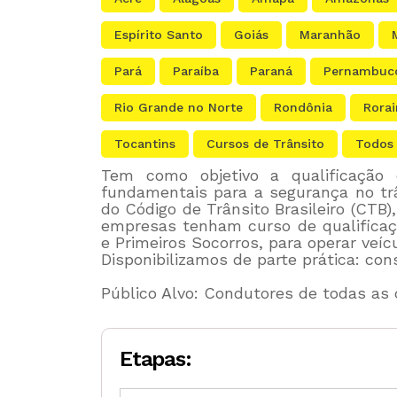
Espírito Santo
Goiás
Maranhão
Pará
Paraíba
Paraná
Pernambuc
Rio Grande no Norte
Rondônia
Rora
Tocantins
Cursos de Trânsito
Todos
Tem como objetivo a qualificação 
fundamentais para a segurança no trâ
do Código de Trânsito Brasileiro (CTB
empresas tenham curso de qualificaç
e Primeiros Socorros, para operar veíc
Disponibilizamos de parte prática: cons
Público Alvo: Condutores de todas as 
Etapas: