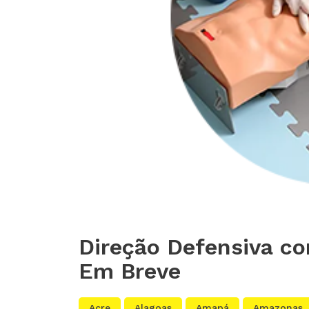
Direção Defensiva co
Em Breve
Acre
Alagoas
Amapá
Amazonas