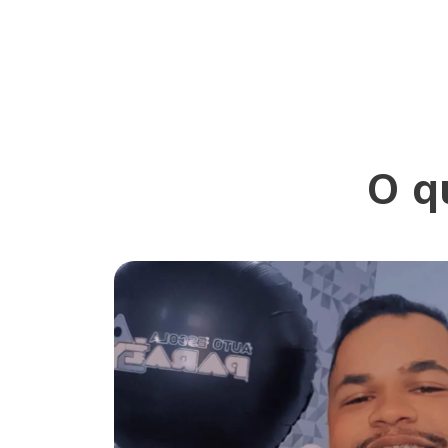
O q
e vinda ao
vale.
qui por este
 realmente a