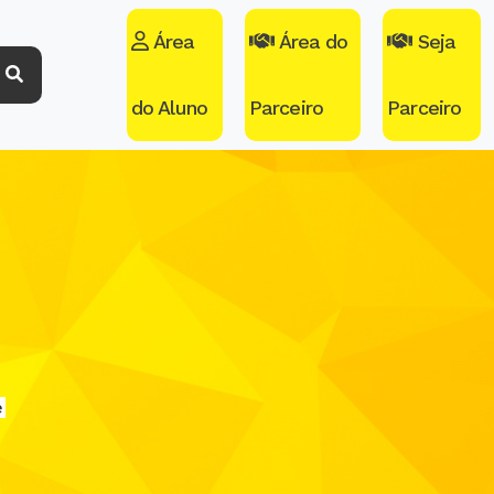
Área
Área do
Seja
do Aluno
Parceiro
Parceiro
e