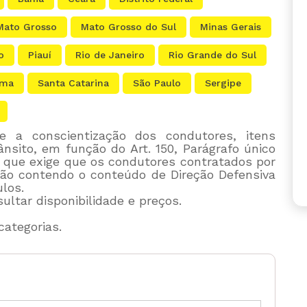
Mato Grosso
Mato Grosso do Sul
Minas Gerais
o
Piauí
Rio de Janeiro
Rio Grande do Sul
ima
Santa Catarina
São Paulo
Sergipe
e a conscientização dos condutores, itens
nsito, em função do Art. 150, Parágrafo único
), que exige que os condutores contratados por
ão contendo o conteúdo de Direção Defensiva
ulos.
ultar disponibilidade e preços.
categorias.