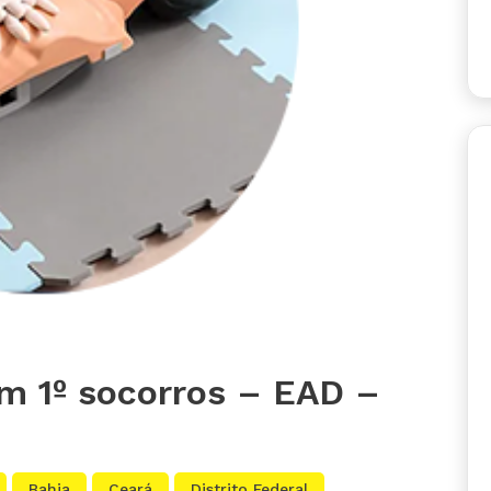
m 1º socorros – EAD –
Bahia
Ceará
Distrito Federal