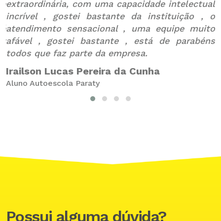
te
extraordinária, com uma capacidade intelectual
da
incrível , gostei bastante da instituição , o
p
 é
atendimento sensacional , uma equipe muito
B
ty
afável , gostei bastante , está de parabéns
A
todos que faz parte da empresa.
Irailson Lucas Pereira da Cunha
Aluno Autoescola Paraty
Possui alguma dúvida?