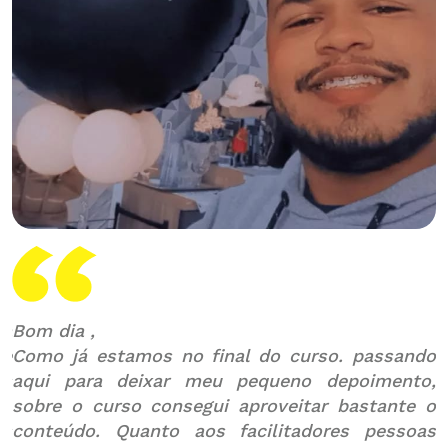
ra
Bom dia ,
O
ue
Como já estamos no final do curso. passando
i
is
aqui para deixar meu pequeno depoimento,
N
sobre o curso consegui aproveitar bastante o
v
os
conteúdo. Quanto aos facilitadores pessoas
c