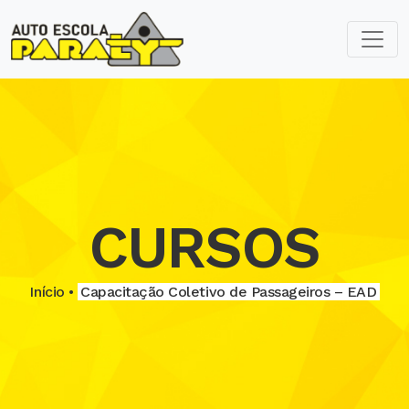
CURSOS
Início •
Capacitação Coletivo de Passageiros – EAD