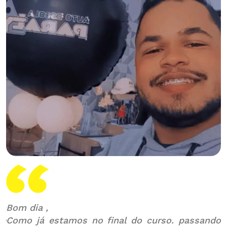
ra
Bom dia ,
O
ue
Como já estamos no final do curso. passando
i