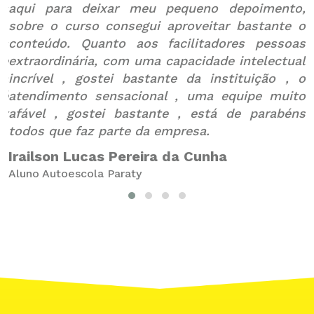
is
aqui para deixar meu pequeno depoimento,
N
sobre o curso consegui aproveitar bastante o
v
os
conteúdo. Quanto aos facilitadores pessoas
c
te
extraordinária, com uma capacidade intelectual
da
incrível , gostei bastante da instituição , o
p
 é
atendimento sensacional , uma equipe muito
B
ty
afável , gostei bastante , está de parabéns
A
todos que faz parte da empresa.
Irailson Lucas Pereira da Cunha
Aluno Autoescola Paraty