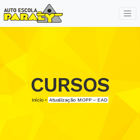
CURSOS
Início •
Atualização MOPP – EAD