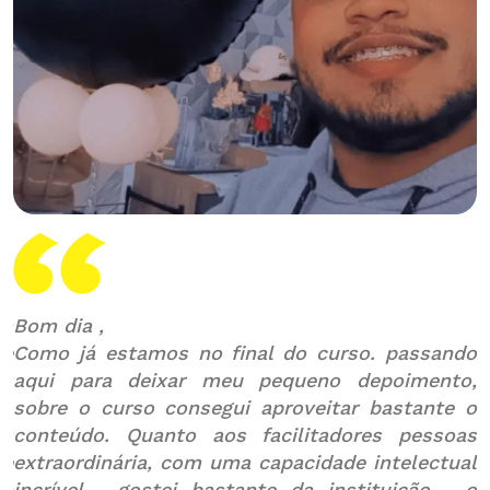
ra
Bom dia ,
O
ue
Como já estamos no final do curso. passando
i
is
aqui para deixar meu pequeno depoimento,
N
sobre o curso consegui aproveitar bastante o
v
os
conteúdo. Quanto aos facilitadores pessoas
c
te
extraordinária, com uma capacidade intelectual
da
incrível , gostei bastante da instituição , o
p