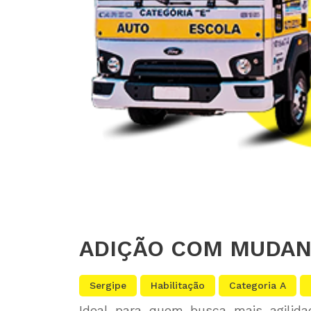
ADIÇÃO COM MUDANÇ
Sergipe
Habilitação
Categoria A
Ideal para quem busca mais agilida