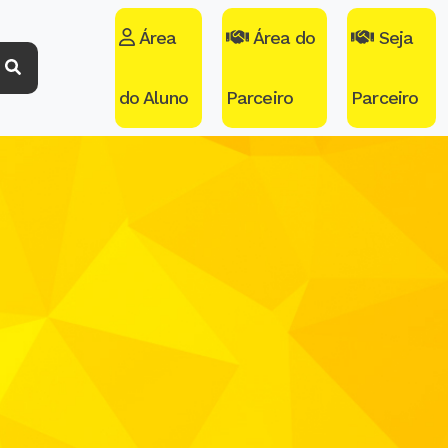
Área
Área do
Seja
do Aluno
Parceiro
Parceiro