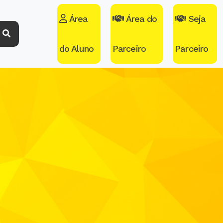
Área
Área do
Seja
do Aluno
Parceiro
Parceiro