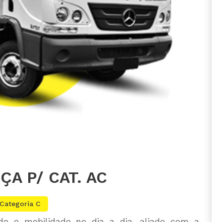
A P/ CAT. AC
Categoria C
de e mobilidade no dia a dia, aliado com a