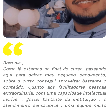
ra
Bom dia ,
O
ue
Como já estamos no final do curso. passando
i
is
aqui para deixar meu pequeno depoimento,
N
sobre o curso consegui aproveitar bastante o
v
os
conteúdo. Quanto aos facilitadores pessoas
c
te
extraordinária, com uma capacidade intelectual
da
incrível , gostei bastante da instituição , o
p
 é
atendimento sensacional , uma equipe muito
B