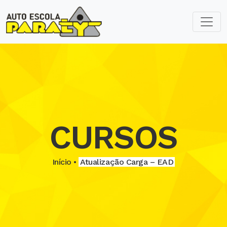
CURSOS
Início •
Atualização Carga – EAD