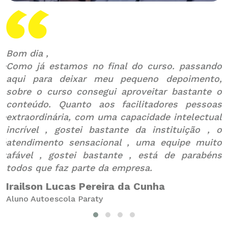
ra
Bom dia ,
O
ue
Como já estamos no final do curso. passando
i
is
aqui para deixar meu pequeno depoimento,
N
sobre o curso consegui aproveitar bastante o
v
os
conteúdo. Quanto aos facilitadores pessoas
c
te
extraordinária, com uma capacidade intelectual
da
incrível , gostei bastante da instituição , o
p
 é
atendimento sensacional , uma equipe muito
B
ty
afável , gostei bastante , está de parabéns
A
todos que faz parte da empresa.
Irailson Lucas Pereira da Cunha
Aluno Autoescola Paraty