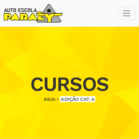
CURSOS
Início •
ADIÇÃO CAT. A